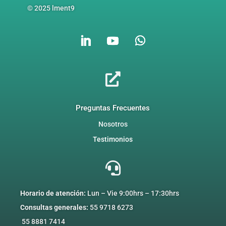
© 2025 lment9

Preguntas Frecuentes
Nosotros
Testimonios

Horario de atención:
Lun – Vie
9:00
hrs –
17:30hrs
Consultas
ge
nerales:
55 9718 6273
55 8881 7414