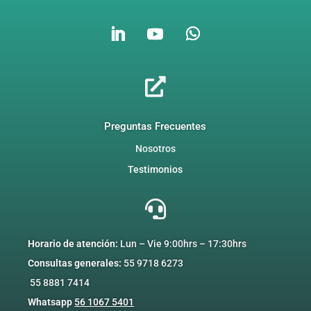

Preguntas Frecuentes
Nosotros
Testimonios

Horario de atención:
Lun – Vie
9:00
hrs –
17:30hrs
Consultas
ge
nerales:
55 9718 6273
55 8881 7414
Whatsapp
56 1067 5401